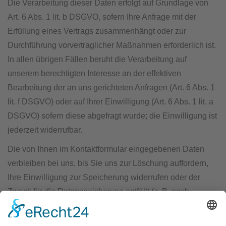
Die Verarbeitung dieser Daten erfolgt auf Grundlage von
Art. 6 Abs. 1 lit. b DSGVO, sofern Ihre Anfrage mit der
Erfüllung eines Vertrags zusammenhängt oder zur
Durchführung vorvertraglicher Maßnahmen erforderlich ist.
In allen übrigen Fällen beruht die Verarbeitung auf
unserem berechtigten Interesse an der effektiven
Bearbeitung der an uns gerichteten Anfragen (Art. 6 Abs. 1
lit. f DSGVO) oder auf Ihrer Einwilligung (Art. 6 Abs. 1 lit. a
DSGVO) sofern diese abgefragt wurde; die Einwilligung ist
jederzeit widerrufbar.
Die von Ihnen im Kontaktformular eingegebenen Daten
verbleiben bei uns, bis Sie uns zur Löschung auffordern,
Ihre Einwilligung zur Speicherung widerrufen oder der
Zweck für die Datenspeicherung entfällt (z. B. nach
abgeschlossener Bearbeitung Ihrer Anfrage). Zwingende
gesetzliche Bestimmungen – insbesondere