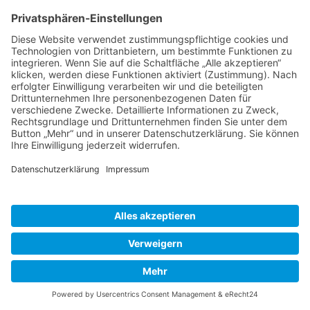
Aufbewahrungsfristen – bleiben unberührt.
Anfrage per E-Mail, Telefon oder Telefax
Wenn Sie uns per E-Mail, Telefon oder Telefax
kontaktieren, wird Ihre Anfrage inklusive aller daraus
hervorgehenden personenbezogenen Daten (Name,
Anfrage) zum Zwecke der Bearbeitung Ihres Anliegens bei
uns gespeichert und verarbeitet. Diese Daten geben wir
nicht ohne Ihre Einwilligung weiter.
Die Verarbeitung dieser Daten erfolgt auf Grundlage von
Art. 6 Abs. 1 lit. b DSGVO, sofern Ihre Anfrage mit der
Erfüllung eines Vertrags zusammenhängt oder zur
Durchführung vorvertraglicher Maßnahmen erforderlich ist.
In allen übrigen Fällen beruht die Verarbeitung auf
unserem berechtigten Interesse an der effektiven
Bearbeitung der an uns gerichteten Anfragen (Art. 6 Abs. 1